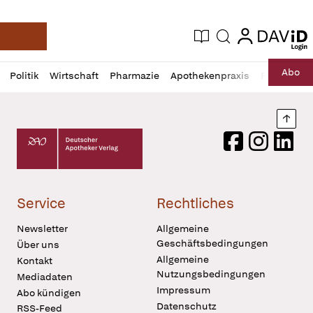
login
login
Aktuelle Ausgabe
Suche
Deutsche Apotheker Zeitung
Profil
Daz
Abo
Politik
Wirtschaft
Pharmazie
Apothekenpraxis
Recht
Sp
öffnen
Pur
Abo
öffnen
Nach
Deutscher Apotheker Verlag Logo
Facebook
Instagram
LinkedI
Service
Rechtliches
Newsletter
Allgemeine
Geschäftsbedingungen
Über uns
Allgemeine
Kontakt
Nutzungsbedingungen
Mediadaten
Impressum
Abo kündigen
Datenschutz
RSS-Feed