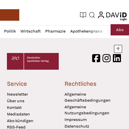
login
login
Aktuelle Ausgabe
Suche
Deutsche Apotheker Zeitung
Profil
Daz
Abo
Politik
Wirtschaft
Pharmazie
Apothekenpraxis
Recht
Sp
öffnen
Pur
Abo
öffnen
Nach
Deutscher Apotheker Verlag Logo
Facebook
Instagram
LinkedI
Service
Rechtliches
Newsletter
Allgemeine
Geschäftsbedingungen
Über uns
Allgemeine
Kontakt
Nutzungsbedingungen
Mediadaten
Impressum
Abo kündigen
Datenschutz
RSS-Feed