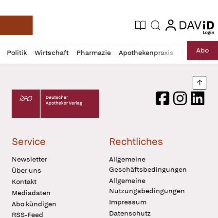
login
login
Aktuelle Ausgabe
Suche
Deutsche Apotheker Zeitung
Profil
Daz
Abo
Politik
Wirtschaft
Pharmazie
Apothekenpraxis
Recht
Sp
öffnen
Pur
Abo
öffnen
Nach
Deutscher Apotheker Verlag Logo
Facebook
Instagram
LinkedI
Service
Rechtliches
Newsletter
Allgemeine
Geschäftsbedingungen
Über uns
Allgemeine
Kontakt
Nutzungsbedingungen
Mediadaten
Impressum
Abo kündigen
Datenschutz
RSS-Feed