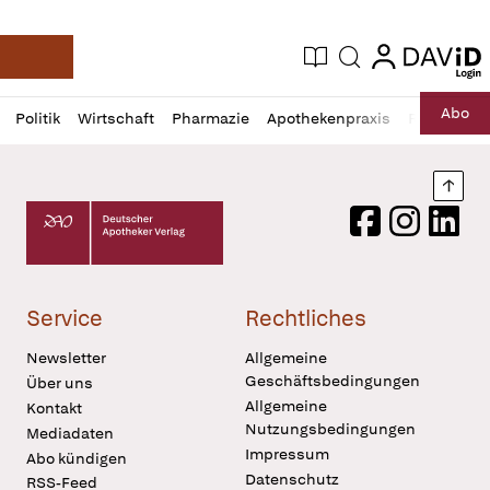
login
login
Aktuelle Ausgabe
Suche
Deutsche Apotheker Zeitung
Profil
Daz
Abo
Politik
Wirtschaft
Pharmazie
Apothekenpraxis
Recht
Sp
öffnen
Pur
Abo
öffnen
Nach
Deutscher Apotheker Verlag Logo
Facebook
Instagram
LinkedI
Service
Rechtliches
Newsletter
Allgemeine
Geschäftsbedingungen
Über uns
Allgemeine
Kontakt
Nutzungsbedingungen
Mediadaten
Impressum
Abo kündigen
Datenschutz
RSS-Feed