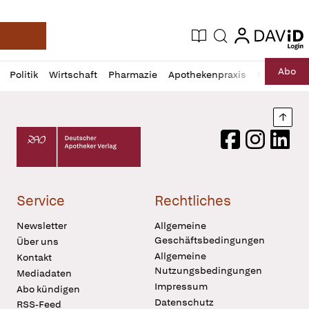
login
login
Aktuelle Ausgabe
Suche
Deutsche Apotheker Zeitung
Profil
Daz
Abo
Politik
Wirtschaft
Pharmazie
Apothekenpraxis
Recht
Sp
öffnen
Pur
Abo
öffnen
Nach
Deutscher Apotheker Verlag Logo
Facebook
Instagram
LinkedI
Service
Rechtliches
Newsletter
Allgemeine
Geschäftsbedingungen
Über uns
Allgemeine
Kontakt
Nutzungsbedingungen
Mediadaten
Impressum
Abo kündigen
Datenschutz
RSS-Feed