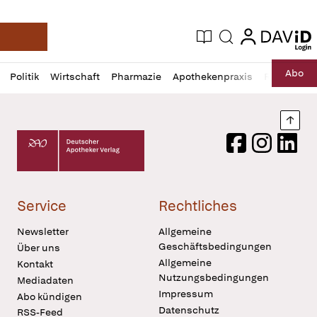
login
login
Aktuelle Ausgabe
Suche
Deutsche Apotheker Zeitung
Profil
Daz
Abo
Politik
Wirtschaft
Pharmazie
Apothekenpraxis
Recht
Sp
öffnen
Pur
Abo
öffnen
Nach
Deutscher Apotheker Verlag Logo
Facebook
Instagram
LinkedI
Service
Rechtliches
Newsletter
Allgemeine
Geschäftsbedingungen
Über uns
Allgemeine
Kontakt
Nutzungsbedingungen
Mediadaten
Impressum
Abo kündigen
Datenschutz
RSS-Feed