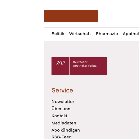
Deutsche Apotheker Ze
Profil
Daz
Politik
Wirtschaft
Pharmazie
Apothe
öffnen
Pur
Abo
öffnen
Deutscher Apotheker Verlag Logo
Service
Newsletter
Über uns
Kontakt
Mediadaten
Abo kündigen
RSS-Feed