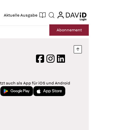
ogin
login
Aktuelle Ausgabe
Suche
Abo
nnement
Nach oben springen
Facebook
Instagram
LinkedIn
tzt auch als App für iOS und Android
Jetzt bei Google Play
Laden im App Store