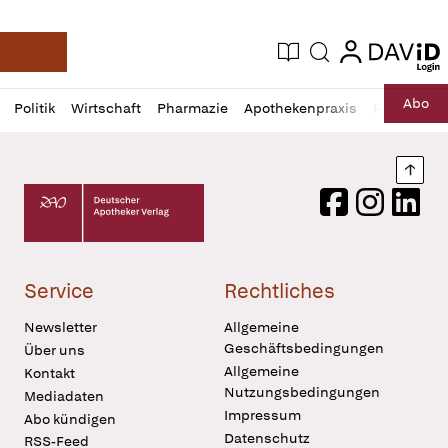
login
login
Aktuelle Ausgabe
Suche
Deutsche Apotheker Zeitung
Profil
Daz
Abo
Politik
Wirtschaft
Pharmazie
Apothekenpraxis
Recht
Sp
öffnen
Pur
Abo
öffnen
Nach
Deutscher Apotheker Verlag Logo
Facebook
Instagram
LinkedI
Service
Rechtliches
Newsletter
Allgemeine
Geschäftsbedingungen
Über uns
Allgemeine
Kontakt
Nutzungsbedingungen
Mediadaten
Impressum
Abo kündigen
Datenschutz
RSS-Feed