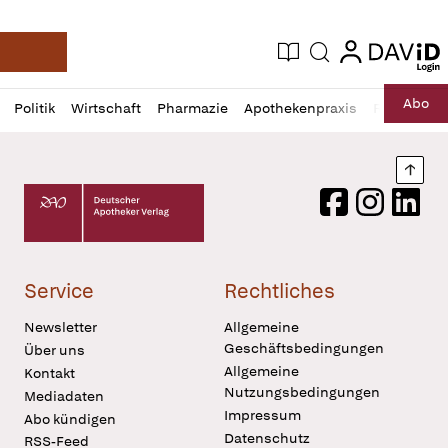
login
login
Aktuelle Ausgabe
Suche
Deutsche Apotheker Zeitung
Profil
Daz
Abo
Politik
Wirtschaft
Pharmazie
Apothekenpraxis
Recht
Sp
öffnen
Pur
Abo
öffnen
Nach
Deutscher Apotheker Verlag Logo
Facebook
Instagram
LinkedI
Service
Rechtliches
Newsletter
Allgemeine
Geschäftsbedingungen
Über uns
Allgemeine
Kontakt
Nutzungsbedingungen
Mediadaten
Impressum
Abo kündigen
Datenschutz
RSS-Feed