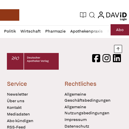
login
login
Aktuelle Ausgabe
Suche
Deutsche Apotheker Zeitung
Profil
Daz
Abo
Politik
Wirtschaft
Pharmazie
Apothekenpraxis
Recht
Sp
öffnen
Pur
Abo
öffnen
Nach
Deutscher Apotheker Verlag Logo
Facebook
Instagram
LinkedI
Service
Rechtliches
Newsletter
Allgemeine
Geschäftsbedingungen
Über uns
Allgemeine
Kontakt
Nutzungsbedingungen
Mediadaten
Impressum
Abo kündigen
Datenschutz
RSS-Feed