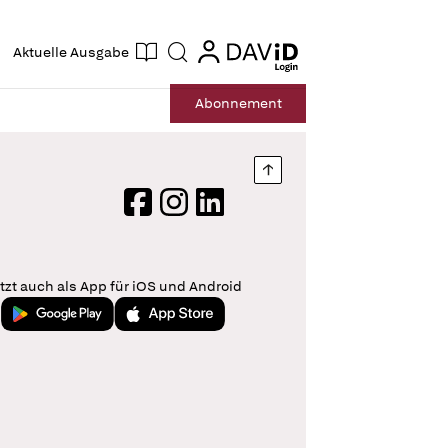
ogin
login
Aktuelle Ausgabe
Suche
Abo
nnement
Nach oben springen
Facebook
Instagram
LinkedIn
tzt auch als App für iOS und Android
Jetzt bei Google Play
Laden im App Store