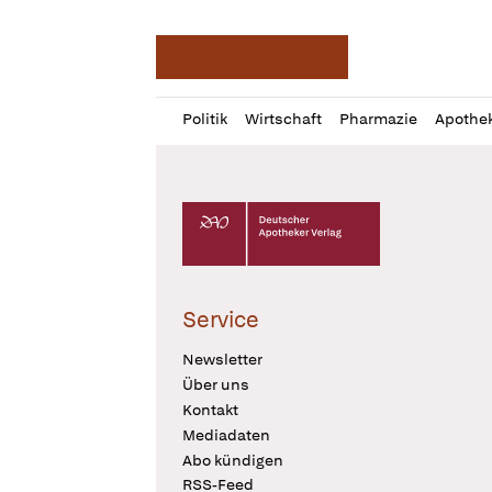
Deutsche Apotheker Ze
Profil
Daz
Politik
Wirtschaft
Pharmazie
Apothe
öffnen
Pur
Abo
öffnen
Deutscher Apotheker Verlag Logo
Service
Newsletter
Über uns
Kontakt
Mediadaten
Abo kündigen
RSS-Feed