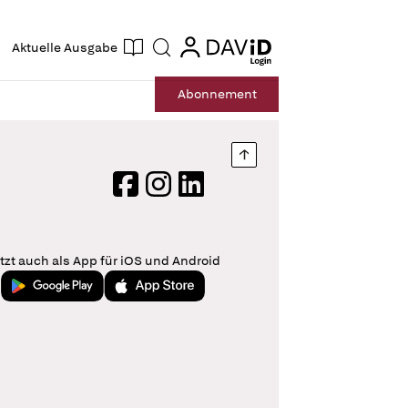
ogin
login
Aktuelle Ausgabe
Suche
Abo
nnement
Nach oben springen
Facebook
Instagram
LinkedIn
tzt auch als App für iOS und Android
Jetzt bei Google Play
Laden im App Store