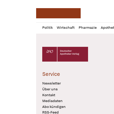
Deutsche Apotheker Ze
Profil
Daz
Politik
Wirtschaft
Pharmazie
Apothe
öffnen
Pur
Abo
öffnen
Deutscher Apotheker Verlag Logo
Service
Newsletter
Über uns
Kontakt
Mediadaten
Abo kündigen
RSS-Feed