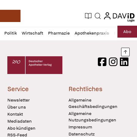
login
login
Aktuelle Ausgabe
Suche
Deutsche Apotheker Zeitung
Profil
Daz
Abo
Politik
Wirtschaft
Pharmazie
Apothekenpraxis
Recht
Sp
öffnen
Pur
Abo
öffnen
Nach
Deutscher Apotheker Verlag Logo
Facebook
Instagram
LinkedI
Service
Rechtliches
Newsletter
Allgemeine
Geschäftsbedingungen
Über uns
Allgemeine
Kontakt
Nutzungsbedingungen
Mediadaten
Impressum
Abo kündigen
Datenschutz
RSS-Feed