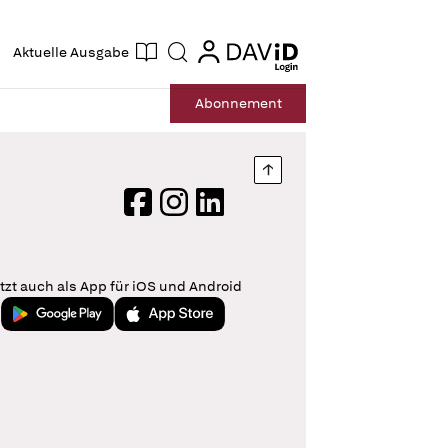
ogin
login
Aktuelle Ausgabe
Suche
Abo
nnement
Nach oben springen
Facebook
Instagram
LinkedIn
tzt auch als App für iOS und Android
Jetzt bei Google Play
Laden im App Store