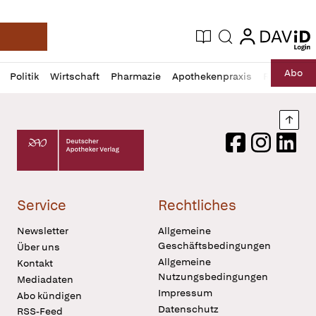
login
login
Aktuelle Ausgabe
Suche
Deutsche Apotheker Zeitung
Profil
Daz
Abo
Politik
Wirtschaft
Pharmazie
Apothekenpraxis
Recht
Sp
öffnen
Pur
Abo
öffnen
Nach
Deutscher Apotheker Verlag Logo
Facebook
Instagram
LinkedI
Service
Rechtliches
Newsletter
Allgemeine
Geschäftsbedingungen
Über uns
Allgemeine
Kontakt
Nutzungsbedingungen
Mediadaten
Impressum
Abo kündigen
Datenschutz
RSS-Feed