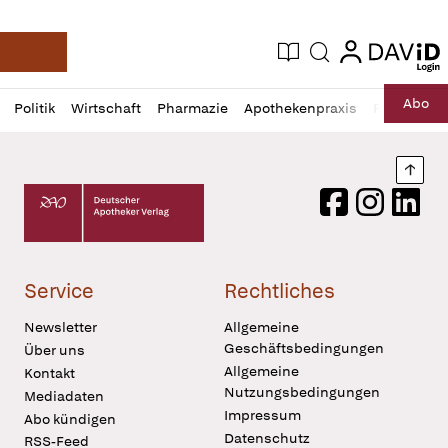
login
login
Aktuelle Ausgabe
Suche
Deutsche Apotheker Zeitung
Profil
Daz
Abo
Politik
Wirtschaft
Pharmazie
Apothekenpraxis
Recht
Sp
öffnen
Pur
Abo
öffnen
Nach
Deutscher Apotheker Verlag Logo
Facebook
Instagram
LinkedI
Service
Rechtliches
Newsletter
Allgemeine
Geschäftsbedingungen
Über uns
Allgemeine
Kontakt
Nutzungsbedingungen
Mediadaten
Impressum
Abo kündigen
Datenschutz
RSS-Feed