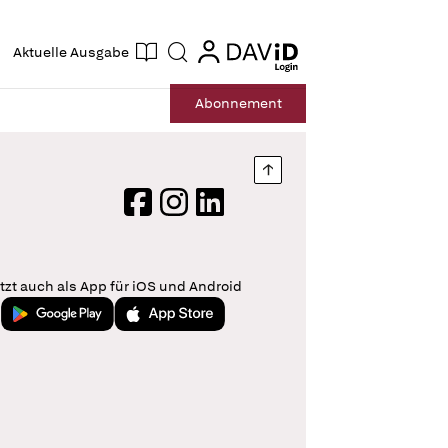
ogin
login
Aktuelle Ausgabe
Suche
Abo
nnement
Nach oben springen
Facebook
Instagram
LinkedIn
tzt auch als App für iOS und Android
Jetzt bei Google Play
Laden im App Store