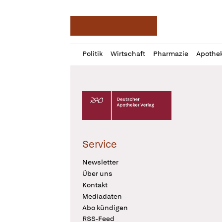
Deutsche Apotheker Ze
Profil
Daz
Politik
Wirtschaft
Pharmazie
Apothe
öffnen
Pur
Abo
öffnen
Deutscher Apotheker Verlag Logo
Service
Newsletter
Über uns
Kontakt
Mediadaten
Abo kündigen
RSS-Feed