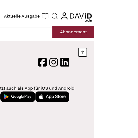
ogin
login
Aktuelle Ausgabe
Suche
Abo
nnement
Nach oben springen
Facebook
Instagram
LinkedIn
tzt auch als App für iOS und Android
Jetzt bei Google Play
Laden im App Store