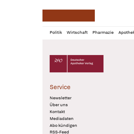
Deutsche Apotheker Ze
Profil
Daz
Politik
Wirtschaft
Pharmazie
Apothe
öffnen
Pur
Abo
öffnen
Deutscher Apotheker Verlag Logo
Service
Newsletter
Über uns
Kontakt
Mediadaten
Abo kündigen
RSS-Feed