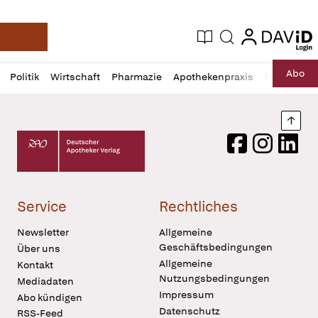
login
login
Aktuelle Ausgabe
Suche
Deutsche Apotheker Zeitung
Profil
Daz
Abo
Politik
Wirtschaft
Pharmazie
Apothekenpraxis
Recht
Sp
öffnen
Pur
Abo
öffnen
Nach
Deutscher Apotheker Verlag Logo
Facebook
Instagram
LinkedI
Service
Rechtliches
Newsletter
Allgemeine
Geschäftsbedingungen
Über uns
Allgemeine
Kontakt
Nutzungsbedingungen
Mediadaten
Impressum
Abo kündigen
Datenschutz
RSS-Feed