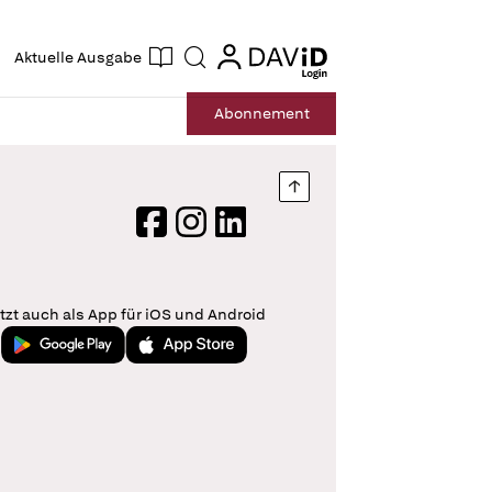
ogin
login
Aktuelle Ausgabe
Suche
Abo
nnement
Nach oben springen
Facebook
Instagram
LinkedIn
tzt auch als App für iOS und Android
Jetzt bei Google Play
Laden im App Store