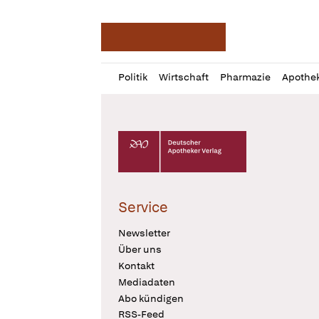
Deutsche Apotheker Ze
Profil
Daz
Politik
Wirtschaft
Pharmazie
Apothe
öffnen
Pur
Abo
öffnen
Deutscher Apotheker Verlag Logo
Service
Newsletter
Über uns
Kontakt
Mediadaten
Abo kündigen
RSS-Feed