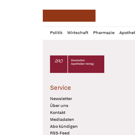
Deutsche Apotheker Ze
Profil
Daz
Politik
Wirtschaft
Pharmazie
Apothe
öffnen
Pur
Abo
öffnen
Deutscher Apotheker Verlag Logo
Service
Newsletter
Über uns
Kontakt
Mediadaten
Abo kündigen
RSS-Feed