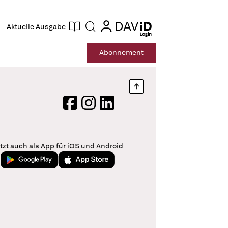
ogin
login
Aktuelle Ausgabe
Suche
Abo
nnement
Nach oben springen
Facebook
Instagram
LinkedIn
tzt auch als App für iOS und Android
Jetzt bei Google Play
Laden im App Store