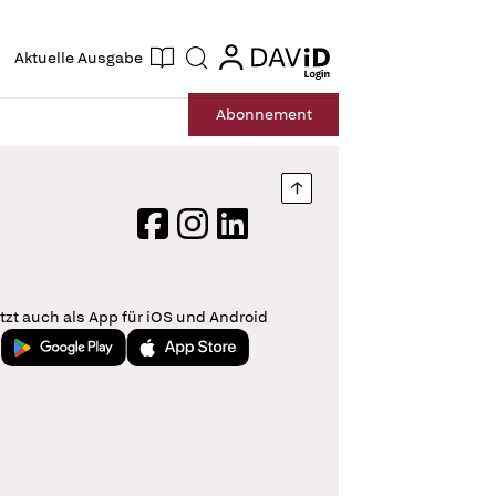
ogin
login
Aktuelle Ausgabe
Suche
Abo
nnement
Nach oben springen
Facebook
Instagram
LinkedIn
tzt auch als App für iOS und Android
Jetzt bei Google Play
Laden im App Store