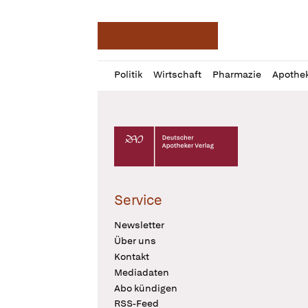
Deutsche Apotheker Ze
Profil
Daz
Politik
Wirtschaft
Pharmazie
Apothe
öffnen
Pur
Abo
öffnen
Deutscher Apotheker Verlag Logo
Service
Newsletter
Über uns
Kontakt
Mediadaten
Abo kündigen
RSS-Feed