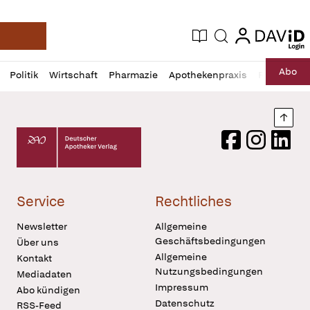
login
login
Aktuelle Ausgabe
Suche
Deutsche Apotheker Zeitung
Profil
Daz
Abo
Politik
Wirtschaft
Pharmazie
Apothekenpraxis
Recht
Sp
öffnen
Pur
Abo
öffnen
Nach
Deutscher Apotheker Verlag Logo
Facebook
Instagram
LinkedI
Service
Rechtliches
Newsletter
Allgemeine
Geschäftsbedingungen
Über uns
Allgemeine
Kontakt
Nutzungsbedingungen
Mediadaten
Impressum
Abo kündigen
Datenschutz
RSS-Feed