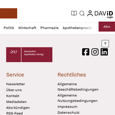
login
login
Aktuelle Ausgabe
Suche
Deutsche Apotheker Zeitung
Profil
Daz
Abo
Politik
Wirtschaft
Pharmazie
Apothekenpraxis
Recht
Sp
öffnen
Pur
Abo
öffnen
Nach
Deutscher Apotheker Verlag Logo
Facebook
Instagram
LinkedI
Service
Rechtliches
Newsletter
Allgemeine
Geschäftsbedingungen
Über uns
Allgemeine
Kontakt
Nutzungsbedingungen
Mediadaten
Impressum
Abo kündigen
Datenschutz
RSS-Feed