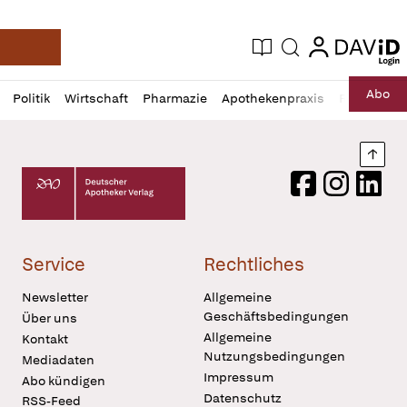
login
login
Aktuelle Ausgabe
Suche
Deutsche Apotheker Zeitung
Profil
Daz
Abo
Politik
Wirtschaft
Pharmazie
Apothekenpraxis
Recht
Sp
öffnen
Pur
Abo
öffnen
Nach
Deutscher Apotheker Verlag Logo
Facebook
Instagram
LinkedI
Service
Rechtliches
Newsletter
Allgemeine
Geschäftsbedingungen
Über uns
Allgemeine
Kontakt
Nutzungsbedingungen
Mediadaten
Impressum
Abo kündigen
Datenschutz
RSS-Feed