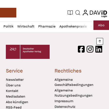
login
login
Aktuelle Ausgabe
Suche
Deutsche Apotheker Zeitung
Profil
Daz
Abo
Politik
Wirtschaft
Pharmazie
Apothekenpraxis
Recht
Sp
öffnen
Pur
Abo
öffnen
Nach
Deutscher Apotheker Verlag Logo
Facebook
Instagram
LinkedI
Service
Rechtliches
Newsletter
Allgemeine
Geschäftsbedingungen
Über uns
Allgemeine
Kontakt
Nutzungsbedingungen
Mediadaten
Impressum
Abo kündigen
Datenschutz
RSS-Feed