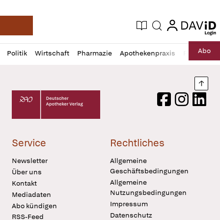
login
login
Aktuelle Ausgabe
Suche
Deutsche Apotheker Zeitung
Profil
Daz
Abo
Politik
Wirtschaft
Pharmazie
Apothekenpraxis
Recht
Sp
öffnen
Pur
Abo
öffnen
Nach
Deutscher Apotheker Verlag Logo
Facebook
Instagram
LinkedI
Service
Rechtliches
Newsletter
Allgemeine
Geschäftsbedingungen
Über uns
Allgemeine
Kontakt
Nutzungsbedingungen
Mediadaten
Impressum
Abo kündigen
Datenschutz
RSS-Feed