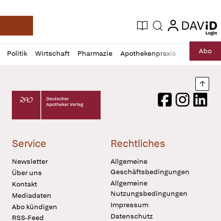
login
login
Aktuelle Ausgabe
Suche
Deutsche Apotheker Zeitung
Profil
Daz
Abo
Politik
Wirtschaft
Pharmazie
Apothekenpraxis
Recht
Sp
öffnen
Pur
Abo
öffnen
Nach
Deutscher Apotheker Verlag Logo
Facebook
Instagram
LinkedI
Service
Rechtliches
Newsletter
Allgemeine
Geschäftsbedingungen
Über uns
Allgemeine
Kontakt
Nutzungsbedingungen
Mediadaten
Impressum
Abo kündigen
Datenschutz
RSS-Feed