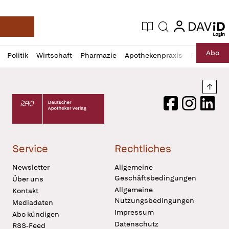
login
login
Aktuelle Ausgabe
Suche
Deutsche Apotheker Zeitung
Profil
Daz
Abo
Politik
Wirtschaft
Pharmazie
Apothekenpraxis
Recht
Sp
öffnen
Pur
Abo
öffnen
Nach
Deutscher Apotheker Verlag Logo
Facebook
Instagram
LinkedI
Service
Rechtliches
Newsletter
Allgemeine
Geschäftsbedingungen
Über uns
Allgemeine
Kontakt
Nutzungsbedingungen
Mediadaten
Impressum
Abo kündigen
Datenschutz
RSS-Feed