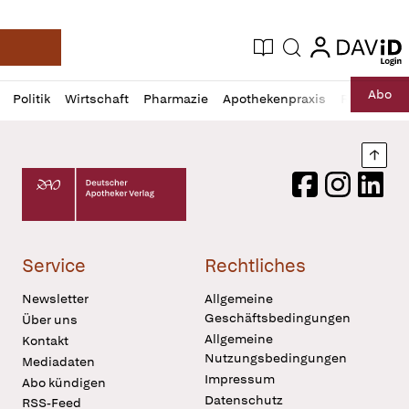
login
login
Aktuelle Ausgabe
Suche
Deutsche Apotheker Zeitung
Profil
Daz
Abo
Politik
Wirtschaft
Pharmazie
Apothekenpraxis
Recht
Sp
öffnen
Pur
Abo
öffnen
Nach
Deutscher Apotheker Verlag Logo
Facebook
Instagram
LinkedI
Service
Rechtliches
Newsletter
Allgemeine
Geschäftsbedingungen
Über uns
Allgemeine
Kontakt
Nutzungsbedingungen
Mediadaten
Impressum
Abo kündigen
Datenschutz
RSS-Feed