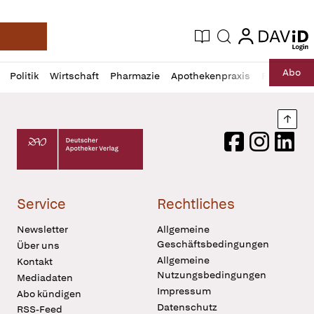
login
login
Aktuelle Ausgabe
Suche
Deutsche Apotheker Zeitung
Profil
Daz
Abo
Politik
Wirtschaft
Pharmazie
Apothekenpraxis
Recht
Sp
öffnen
Pur
Abo
öffnen
Nach
Deutscher Apotheker Verlag Logo
Facebook
Instagram
LinkedI
Service
Rechtliches
Newsletter
Allgemeine
Geschäftsbedingungen
Über uns
Allgemeine
Kontakt
Nutzungsbedingungen
Mediadaten
Impressum
Abo kündigen
Datenschutz
RSS-Feed