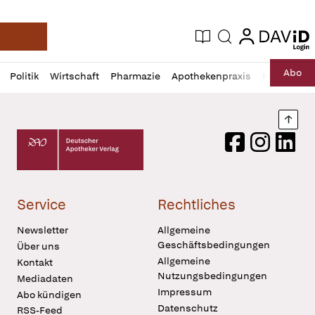
login
login
Aktuelle Ausgabe
Suche
Deutsche Apotheker Zeitung
Profil
Daz
Abo
Politik
Wirtschaft
Pharmazie
Apothekenpraxis
Recht
Sp
öffnen
Pur
Abo
öffnen
Nach
Deutscher Apotheker Verlag Logo
Facebook
Instagram
LinkedI
Service
Rechtliches
Newsletter
Allgemeine
Geschäftsbedingungen
Über uns
Allgemeine
Kontakt
Nutzungsbedingungen
Mediadaten
Impressum
Abo kündigen
Datenschutz
RSS-Feed