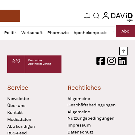
login
login
Aktuelle Ausgabe
Suche
Deutsche Apotheker Zeitung
Profil
Daz
Abo
Politik
Wirtschaft
Pharmazie
Apothekenpraxis
Recht
Sp
öffnen
Pur
Abo
öffnen
Nach
Deutscher Apotheker Verlag Logo
Facebook
Instagram
LinkedI
Service
Rechtliches
Newsletter
Allgemeine
Geschäftsbedingungen
Über uns
Allgemeine
Kontakt
Nutzungsbedingungen
Mediadaten
Impressum
Abo kündigen
Datenschutz
RSS-Feed