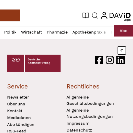
login
login
Aktuelle Ausgabe
Suche
Deutsche Apotheker Zeitung
Profil
Daz
Abo
Politik
Wirtschaft
Pharmazie
Apothekenpraxis
Recht
Sp
öffnen
Pur
Abo
öffnen
Nach
Deutscher Apotheker Verlag Logo
Facebook
Instagram
LinkedI
Service
Rechtliches
Newsletter
Allgemeine
Geschäftsbedingungen
Über uns
Allgemeine
Kontakt
Nutzungsbedingungen
Mediadaten
Impressum
Abo kündigen
Datenschutz
RSS-Feed