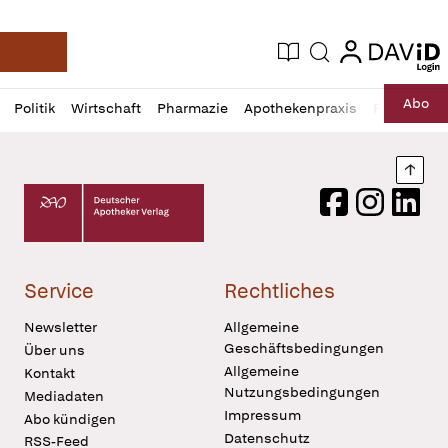
login
login
Aktuelle Ausgabe
Suche
Deutsche Apotheker Zeitung
Profil
Daz
Abo
Politik
Wirtschaft
Pharmazie
Apothekenpraxis
Recht
Sp
öffnen
Pur
Abo
öffnen
Nach
Deutscher Apotheker Verlag Logo
Facebook
Instagram
LinkedI
Service
Rechtliches
Newsletter
Allgemeine
Geschäftsbedingungen
Über uns
Allgemeine
Kontakt
Nutzungsbedingungen
Mediadaten
Impressum
Abo kündigen
Datenschutz
RSS-Feed