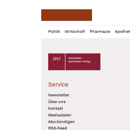
Deutsche Apotheker Ze
Profil
Daz
Politik
Wirtschaft
Pharmazie
Apothe
öffnen
Pur
Abo
öffnen
Deutscher Apotheker Verlag Logo
Service
Newsletter
Über uns
Kontakt
Mediadaten
Abo kündigen
RSS-Feed