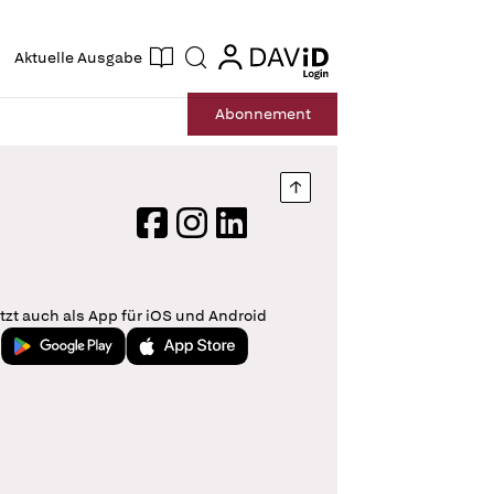
ogin
login
Aktuelle Ausgabe
Suche
Abo
nnement
Nach oben springen
Facebook
Instagram
LinkedIn
tzt auch als App für iOS und Android
Jetzt bei Google Play
Laden im App Store