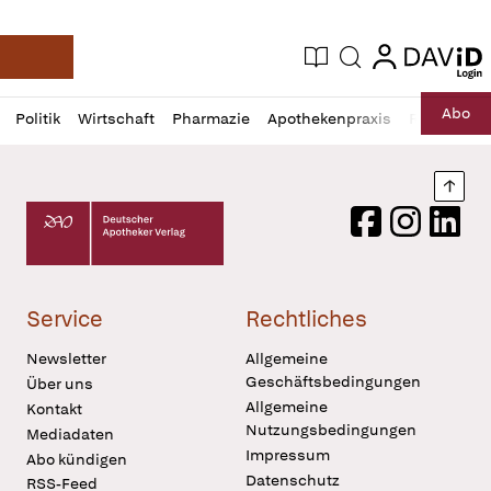
login
login
Aktuelle Ausgabe
Suche
Deutsche Apotheker Zeitung
Profil
Daz
Abo
Politik
Wirtschaft
Pharmazie
Apothekenpraxis
Recht
Sp
öffnen
Pur
Abo
öffnen
Nach
Deutscher Apotheker Verlag Logo
Facebook
Instagram
LinkedI
Service
Rechtliches
Newsletter
Allgemeine
Geschäftsbedingungen
Über uns
Allgemeine
Kontakt
Nutzungsbedingungen
Mediadaten
Impressum
Abo kündigen
Datenschutz
RSS-Feed