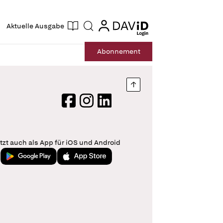
ogin
login
Aktuelle Ausgabe
Suche
Abo
nnement
Nach oben springen
Facebook
Instagram
LinkedIn
tzt auch als App für iOS und Android
Jetzt bei Google Play
Laden im App Store