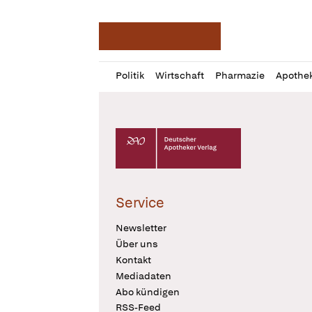
Deutsche Apotheker Ze
Profil
Daz
Politik
Wirtschaft
Pharmazie
Apothe
öffnen
Pur
Abo
öffnen
Deutscher Apotheker Verlag Logo
Service
Newsletter
Über uns
Kontakt
Mediadaten
Abo kündigen
RSS-Feed