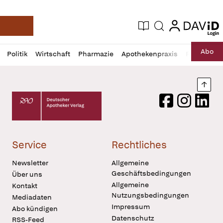
login
login
Aktuelle Ausgabe
Suche
Deutsche Apotheker Zeitung
Profil
Daz
Abo
Politik
Wirtschaft
Pharmazie
Apothekenpraxis
Recht
Sp
öffnen
Pur
Abo
öffnen
Nach
Deutscher Apotheker Verlag Logo
Facebook
Instagram
LinkedI
Service
Rechtliches
Newsletter
Allgemeine
Geschäftsbedingungen
Über uns
Allgemeine
Kontakt
Nutzungsbedingungen
Mediadaten
Impressum
Abo kündigen
Datenschutz
RSS-Feed