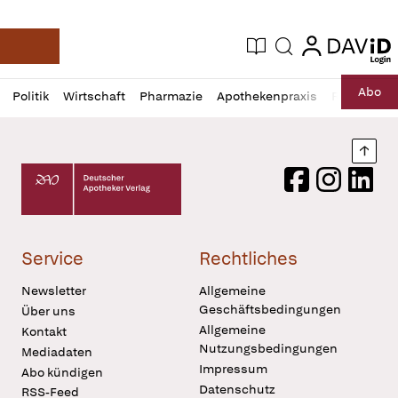
login
login
Aktuelle Ausgabe
Suche
Deutsche Apotheker Zeitung
Profil
Daz
Abo
Politik
Wirtschaft
Pharmazie
Apothekenpraxis
Recht
Sp
öffnen
Pur
Abo
öffnen
Nach
Deutscher Apotheker Verlag Logo
Facebook
Instagram
LinkedI
Service
Rechtliches
Newsletter
Allgemeine
Geschäftsbedingungen
Über uns
Allgemeine
Kontakt
Nutzungsbedingungen
Mediadaten
Impressum
Abo kündigen
Datenschutz
RSS-Feed