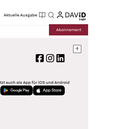
ogin
login
Aktuelle Ausgabe
Suche
Abo
nnement
Nach oben springen
Facebook
Instagram
LinkedIn
tzt auch als App für iOS und Android
Jetzt bei Google Play
Laden im App Store