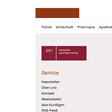
Deutsche Apotheker Ze
Profil
Daz
Politik
Wirtschaft
Pharmazie
Apothe
öffnen
Pur
Abo
öffnen
Deutscher Apotheker Verlag Logo
Service
Newsletter
Über uns
Kontakt
Mediadaten
Abo kündigen
RSS-Feed