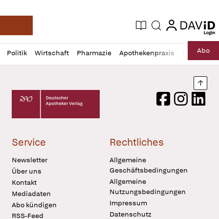
login
login
Aktuelle Ausgabe
Suche
Deutsche Apotheker Zeitung
Profil
Daz
Abo
Politik
Wirtschaft
Pharmazie
Apothekenpraxis
Recht
Sp
öffnen
Pur
Abo
öffnen
Nach
Deutscher Apotheker Verlag Logo
Facebook
Instagram
LinkedI
Service
Rechtliches
Newsletter
Allgemeine
Geschäftsbedingungen
Über uns
Allgemeine
Kontakt
Nutzungsbedingungen
Mediadaten
Impressum
Abo kündigen
Datenschutz
RSS-Feed