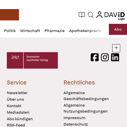
login
login
Aktuelle Ausgabe
Suche
Deutsche Apotheker Zeitung
Profil
Daz
Abo
Politik
Wirtschaft
Pharmazie
Apothekenpraxis
Recht
Sp
öffnen
Pur
Abo
öffnen
Nach
Deutscher Apotheker Verlag Logo
Facebook
Instagram
LinkedI
Service
Rechtliches
Newsletter
Allgemeine
Geschäftsbedingungen
Über uns
Allgemeine
Kontakt
Nutzungsbedingungen
Mediadaten
Impressum
Abo kündigen
Datenschutz
RSS-Feed