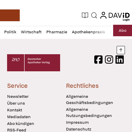
login
login
Aktuelle Ausgabe
Suche
Deutsche Apotheker Zeitung
Profil
Daz
Abo
Politik
Wirtschaft
Pharmazie
Apothekenpraxis
Recht
Sp
öffnen
Pur
Abo
öffnen
Nach
Deutscher Apotheker Verlag Logo
Facebook
Instagram
LinkedI
Service
Rechtliches
Newsletter
Allgemeine
Geschäftsbedingungen
Über uns
Allgemeine
Kontakt
Nutzungsbedingungen
Mediadaten
Impressum
Abo kündigen
Datenschutz
RSS-Feed