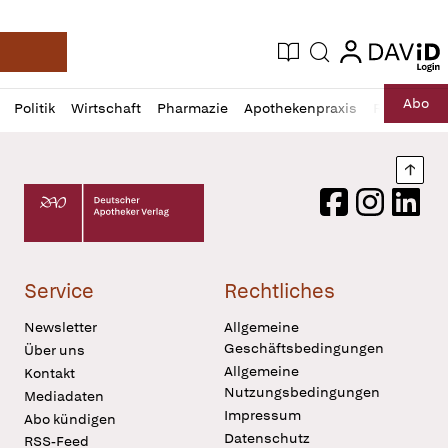
login
login
Aktuelle Ausgabe
Suche
Deutsche Apotheker Zeitung
Profil
Daz
Abo
Politik
Wirtschaft
Pharmazie
Apothekenpraxis
Recht
Sp
öffnen
Pur
Abo
öffnen
Nach
Deutscher Apotheker Verlag Logo
Facebook
Instagram
LinkedI
Service
Rechtliches
Newsletter
Allgemeine
Geschäftsbedingungen
Über uns
Allgemeine
Kontakt
Nutzungsbedingungen
Mediadaten
Impressum
Abo kündigen
Datenschutz
RSS-Feed