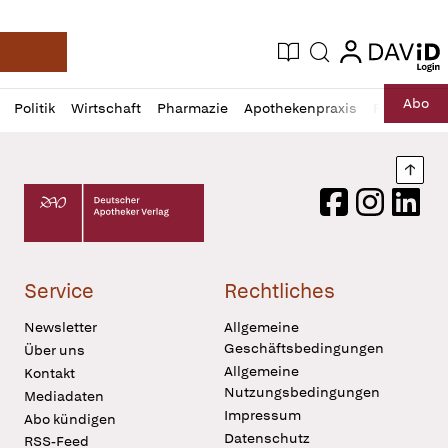
login
login
Aktuelle Ausgabe
Suche
Deutsche Apotheker Zeitung
Profil
Daz
Abo
Politik
Wirtschaft
Pharmazie
Apothekenpraxis
Recht
Sp
öffnen
Pur
Abo
öffnen
Nach
Deutscher Apotheker Verlag Logo
Facebook
Instagram
LinkedI
Service
Rechtliches
Newsletter
Allgemeine
Geschäftsbedingungen
Über uns
Allgemeine
Kontakt
Nutzungsbedingungen
Mediadaten
Impressum
Abo kündigen
Datenschutz
RSS-Feed