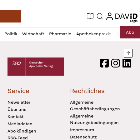
login
login
Aktuelle Ausgabe
Suche
Deutsche Apotheker Zeitung
Profil
Daz
Abo
Politik
Wirtschaft
Pharmazie
Apothekenpraxis
Recht
Sp
öffnen
Pur
Abo
öffnen
Nach
Deutscher Apotheker Verlag Logo
Facebook
Instagram
LinkedI
Service
Rechtliches
Newsletter
Allgemeine
Geschäftsbedingungen
Über uns
Allgemeine
Kontakt
Nutzungsbedingungen
Mediadaten
Impressum
Abo kündigen
Datenschutz
RSS-Feed