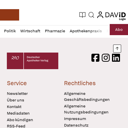
login
login
Aktuelle Ausgabe
Suche
Deutsche Apotheker Zeitung
Profil
Daz
Abo
Politik
Wirtschaft
Pharmazie
Apothekenpraxis
Recht
Sp
öffnen
Pur
Abo
öffnen
Nach
Deutscher Apotheker Verlag Logo
Facebook
Instagram
LinkedI
Service
Rechtliches
Newsletter
Allgemeine
Geschäftsbedingungen
Über uns
Allgemeine
Kontakt
Nutzungsbedingungen
Mediadaten
Impressum
Abo kündigen
Datenschutz
RSS-Feed