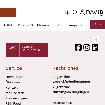
login
login
Aktuelle Ausgabe
Suche
Deutsche Apotheker Zeitung
Profil
Daz
Abo
Politik
Wirtschaft
Pharmazie
Apothekenpraxis
Recht
Sp
öffnen
Pur
Abo
öffnen
Nach
Deutscher Apotheker Verlag Logo
Facebook
Instagram
LinkedI
Service
Rechtliches
Newsletter
Allgemeine
Geschäftsbedingungen
Über uns
Allgemeine
Kontakt
Nutzungsbedingungen
Mediadaten
Impressum
Abo kündigen
Datenschutz
RSS-Feed