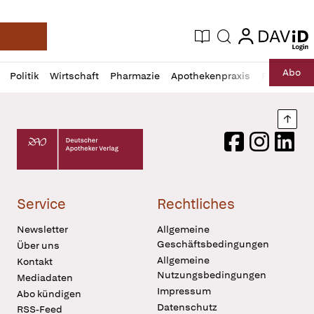
login
login
Aktuelle Ausgabe
Suche
Deutsche Apotheker Zeitung
Profil
Daz
Abo
Politik
Wirtschaft
Pharmazie
Apothekenpraxis
Recht
Sp
öffnen
Pur
Abo
öffnen
Nach
Deutscher Apotheker Verlag Logo
Facebook
Instagram
LinkedI
Service
Rechtliches
Newsletter
Allgemeine
Geschäftsbedingungen
Über uns
Allgemeine
Kontakt
Nutzungsbedingungen
Mediadaten
Impressum
Abo kündigen
Datenschutz
RSS-Feed